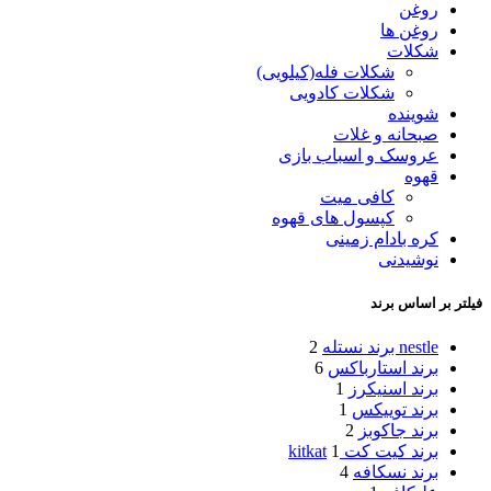
روغن
روغن ها
شکلات
شکلات فله(کیلویی)
شکلات کادویی
شوینده
صبحانه و غلات
عروسک و اسباب بازی
قهوه
کافی میت
کپسول های قهوه
کره بادام زمینی
نوشیدنی
فیلتر بر اساس برند
nestle برند نستله
2
برند استارباکس
6
برند اسنیکرز
1
برند توییکس
1
برند جاکوبز
2
برند کیت کت kitkat
1
برند نسکافه
4