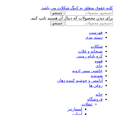
کلیه حقوق متعلق به کینگ شکلات می باشد.
جستجو
برای دیدن محصولات که دنبال آن هستید تایپ کنید.
جستجو
فهرست
دسته بندی
شکلات
صبحانه و غلات
کره بادام زمینی
قهوه
چای
چاشنی سس ادویه
شوینده
آدامس و خوشبو کننده دهان
روغن ها
خانه
فروشگاه
تنقلات
اسمارتیز
آبنبات