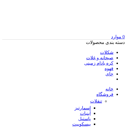
0
موارد
دسته بندی محصولات
شکلات
صبحانه و غلات
کره بادام زمینی
قهوه
چای
خانه
فروشگاه
تنقلات
اسمارتیز
آبنبات
پاستیل
بیسکوییت