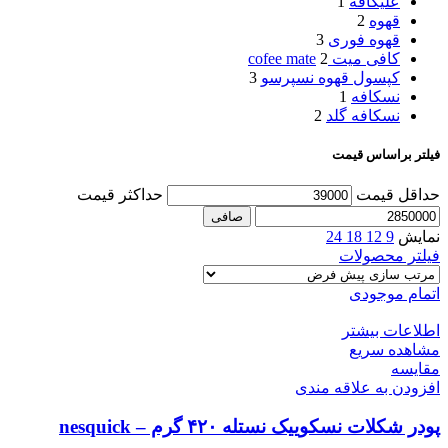
علیکافه
1
قهوه
2
قهوه فوری
3
کافی میت cofee mate
2
کپسول قهوه نسپرسو
3
نسکافه
1
نسکافه گلد
2
فیلتر براساس قیمت
حداقل قیمت
حداكثر قيمت
صافی
نمایش
9
12
18
24
فیلتر محصولات
اتمام موجودی
اطلاعات بیشتر
مشاهده سریع
مقایسه
افزودن به علاقه مندی
پودر شکلات نسکوییک نستله ۴۲۰ گرم – nesquick