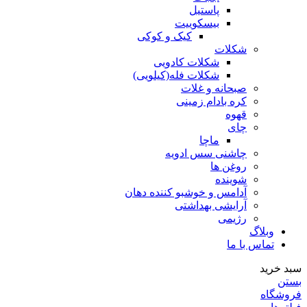
پاستیل
بیسکوییت
کیک و کوکی
شکلات
شکلات کادویی
شکلات فله(کیلویی)
صبحانه و غلات
کره بادام زمینی
قهوه
چای
ماچا
چاشنی سس ادویه
روغن ها
شوینده
آدامس و خوشبو کننده دهان
آرایشی بهداشتی
رژیمی
وبلاگ
تماس با ما
سبد خرید
بستن
فروشگاه