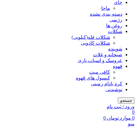
چای
ماچا
دسته بندی نشده
رژیمی
روغن ها
شکلات
شکلات فله(کیلویی)
شکلات کادویی
شوینده
صبحانه و غلات
عروسک و اسباب بازی
قهوه
کافی میت
کپسول های قهوه
کره بادام زمینی
نوشیدنی
جستجو
ورود / ثبت نام
0
0
موارد
تومان
0
منو