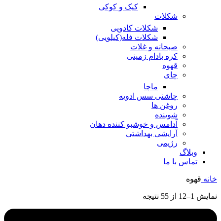
کیک و کوکی
شکلات
شکلات کادویی
شکلات فله(کیلویی)
صبحانه و غلات
کره بادام زمینی
قهوه
چای
ماچا
چاشنی سس ادویه
روغن ها
شوینده
آدامس و خوشبو کننده دهان
آرایشی بهداشتی
رژیمی
وبلاگ
تماس با ما
خانه
قهوه
نمایش 1–12 از 55 نتیجه