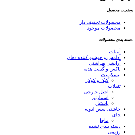
وضعیت محصول
محصولات تخفیف دار
محصولات موجود
دسته‌ بندی محصولات
آبنبات
آدامس و خوشبو کننده دهان
آرایشی بهداشتی
باکس و گیفت هدیه
بیسکوییت
کیک و کوکی
تنقلات
آجیل خارجی
اسمارتیز
پاستیل
چاشنی سس ادویه
چای
ماچا
دسته بندی نشده
رژیمی