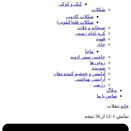
کیک و کوکی
شکلات
شکلات کادویی
شکلات فله(کیلویی)
صبحانه و غلات
کره بادام زمینی
قهوه
چای
ماچا
چاشنی سس ادویه
روغن ها
شوینده
آدامس و خوشبو کننده دهان
آرایشی بهداشتی
رژیمی
وبلاگ
تماس با ما
خانه
تنقلات
نمایش 1–12 از 56 نتیجه