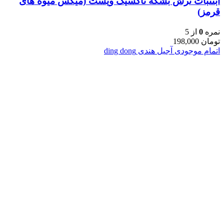
آبننبات ترش بشکه تاکسیک ویست (میکس میوه های
قرمز)
نمره
0
از 5
تومان
198,000
اتمام موجودی
آجیل هندی ding dong