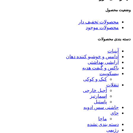
وضعیت محصول
محصولات تخفیف دار
محصولات موجود
دسته‌ بندی محصولات
آبنبات
آدامس و خوشبو کننده دهان
آرایشی بهداشتی
باکس و گیفت هدیه
بیسکوییت
کیک و کوکی
تنقلات
آجیل خارجی
اسمارتیز
پاستیل
چاشنی سس ادویه
چای
ماچا
دسته بندی نشده
رژیمی