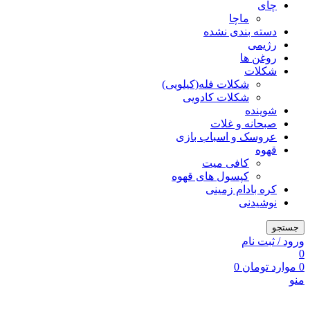
چای
ماچا
دسته بندی نشده
رژیمی
روغن ها
شکلات
شکلات فله(کیلویی)
شکلات کادویی
شوینده
صبحانه و غلات
عروسک و اسباب بازی
قهوه
کافی میت
کپسول های قهوه
کره بادام زمینی
نوشیدنی
جستجو
ورود / ثبت نام
0
0
موارد
تومان
0
منو