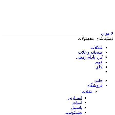
0
موارد
دسته بندی محصولات
شکلات
صبحانه و غلات
کره بادام زمینی
قهوه
چای
خانه
فروشگاه
تنقلات
اسمارتیز
آبنبات
پاستیل
بیسکوییت