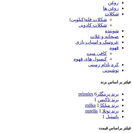
روغن
روغن ها
شکلات
شکلات فله(کیلویی)
شکلات کادویی
شوینده
صبحانه و غلات
عروسک و اسباب بازی
قهوه
کافی میت
کپسول های قهوه
کره بادام زمینی
نوشیدنی
فیلتر بر اساس برند
برند پرینگلرpringles
6
برند تاکیس
1
برند میلکا milka
1
برند نوتلا nutella
1
پاستیل
1
فیلتر براساس قیمت