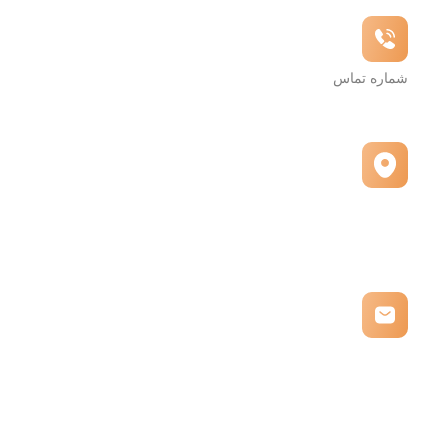
شماره تماس
09028000006 و 09354064030
آدرس
تهران، شهرک غرب، میدان صنعت، پاساژ پلاتین، ط1 واحد
161
ایمیل
kingshokolat@gmail.com
با ما در ارتباط باشید