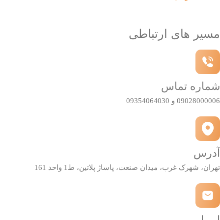
مسیر های ارتباطی
شماره تماس
09028000006 و 09354064030
آدرس
تهران، شهرک غرب، میدان صنعت، پاساژ پلاتین، ط1 واحد 161
ایمیل