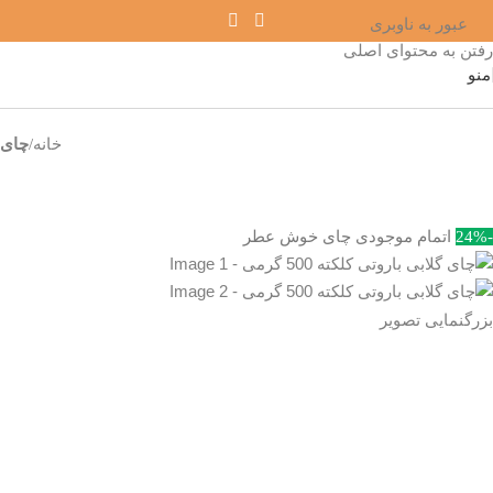
عبور به ناوبری
رفتن به محتوای اصلی
منو
خانه
چای
-24%
اتمام موجودی
چای
خوش عطر
بزرگنمایی تصویر