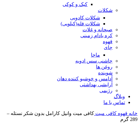
کیک و کوکی
شکلات
شکلات کادویی
شکلات فله(کیلویی)
صبحانه و غلات
کره بادام زمینی
قهوه
چای
ماچا
چاشنی سس ادویه
روغن ها
شوینده
آدامس و خوشبو کننده دهان
آرایشی بهداشتی
رژیمی
وبلاگ
تماس با ما
خانه
قهوه
کافی میت
کافی میت وانیل کارامل بدون شکر نستله –
289 گرم