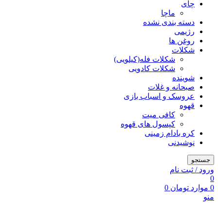
چای
ماچا
دسته بندی نشده
رژیمی
روغن ها
شکلات
شکلات فله(کیلویی)
شکلات کادویی
شوینده
صبحانه و غلات
عروسک و اسباب بازی
قهوه
کافی میت
کپسول های قهوه
کره بادام زمینی
نوشیدنی
جستجو
ورود / ثبت نام
0
0
موارد
تومان
0
منو