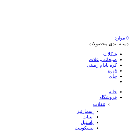
0
موارد
دسته بندی محصولات
شکلات
صبحانه و غلات
کره بادام زمینی
قهوه
چای
خانه
فروشگاه
تنقلات
اسمارتیز
آبنبات
پاستیل
بیسکوییت