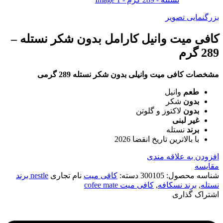
بزرگنمایی تصویر
کافی میت وانیل کارامل بدون شکر نستله –
289 گرم
مشخصات کافی میت وانیلی بدون شکر نستله 289 گرمی
طعم
وانیل
بدون
شکر
بدون
لاکتوز و گلوتن
غیر
لبنی
برند
نستله
با بالاترین تاریخ انقضا 2026
افزودن به علاقه مندی
مقایسه
شناسه محصول:
300105
دسته:
کافی میت
نام تجاری
nestle برند
نستله
,
برند نسکافه
,
کافی میت cofee mate
اشتراک گذاری