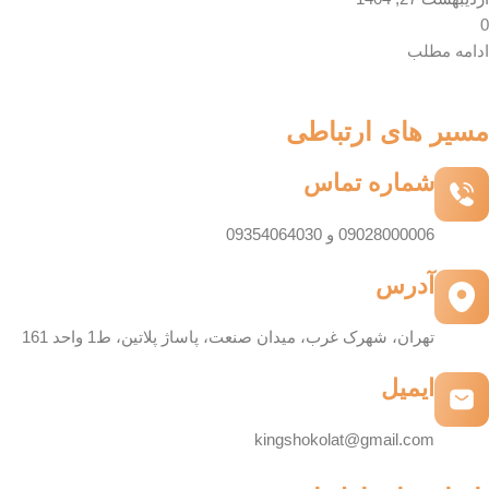
0
ادامه مطلب
مسیر های ارتباطی
شماره تماس
09028000006 و 09354064030
آدرس
تهران، شهرک غرب، میدان صنعت، پاساژ پلاتین، ط1 واحد 161
ایمیل
kingshokolat@gmail.com