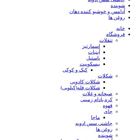
شوینده
آدامس و خوشبو کننده دهان
روغن ها
خانه
فروشگاه
تنقلات
اسمارتیز
آبنبات
پاستیل
بیسکوییت
کیک و کوکی
شکلات
شکلات کادویی
شکلات فله(کیلویی)
صبحانه و غلات
کره بادام زمینی
قهوه
چای
ماچا
چاشنی سس ادویه
روغن ها
شوینده