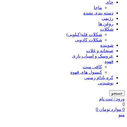
چای
ماچا
دسته بندی نشده
رژیمی
روغن ها
شکلات
شکلات فله(کیلویی)
شکلات کادویی
شوینده
صبحانه و غلات
عروسک و اسباب بازی
قهوه
کافی میت
کپسول های قهوه
کره بادام زمینی
نوشیدنی
جستجو
ورود / ثبت نام
0
0
موارد
تومان
0
منو