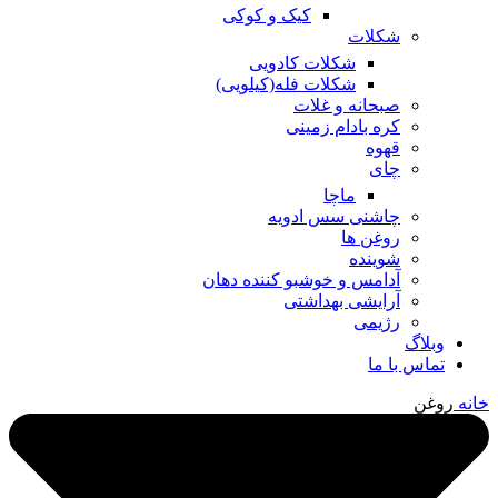
کیک و کوکی
شکلات
شکلات کادویی
شکلات فله(کیلویی)
صبحانه و غلات
کره بادام زمینی
قهوه
چای
ماچا
چاشنی سس ادویه
روغن ها
شوینده
آدامس و خوشبو کننده دهان
آرایشی بهداشتی
رژیمی
وبلاگ
تماس با ما
خانه
روغن