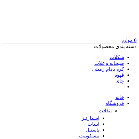
0
موارد
دسته بندی محصولات
شکلات
صبحانه و غلات
کره بادام زمینی
قهوه
چای
خانه
فروشگاه
تنقلات
اسمارتیز
آبنبات
پاستیل
بیسکوییت