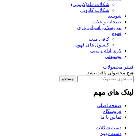
شکلات فله(کیلویی)
شکلات کادویی
شوینده
صبحانه و غلات
عروسک و اسباب بازی
قهوه
کافی میت
کپسول های قهوه
کره بادام زمینی
نوشیدنی
فیلتر محصولات
هیچ محصولی یافت نشد.
جستجو
لینک های مهم
صفحه اصلی
فروشگاه
تماس با ما
دسته شکلات
دسته قهوه