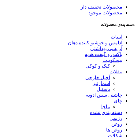
محصولات تخفیف دار
محصولات موجود
دسته‌ بندی محصولات
آبنبات
آدامس و خوشبو کننده دهان
آرایشی بهداشتی
باکس و گیفت هدیه
بیسکوییت
کیک و کوکی
تنقلات
آجیل خارجی
اسمارتیز
پاستیل
چاشنی سس ادویه
چای
ماچا
دسته بندی نشده
رژیمی
روغن
روغن ها
شکلات