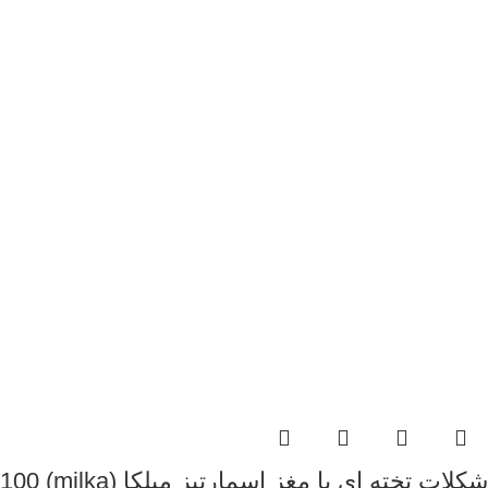
شكلات تخته اي با مغز اسمارتيز ميلكا (milka) 100