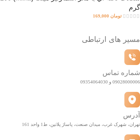
گرم
تومان
169,000
مسیر های ارتباطی
شماره تماس
09028000006 و 09354064030
آدرس
تهران، شهرک غرب، میدان صنعت، پاساژ پلاتین، ط1 واحد 161