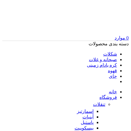
0
موارد
دسته بندی محصولات
شکلات
صبحانه و غلات
کره بادام زمینی
قهوه
چای
خانه
فروشگاه
تنقلات
اسمارتیز
آبنبات
پاستیل
بیسکوییت