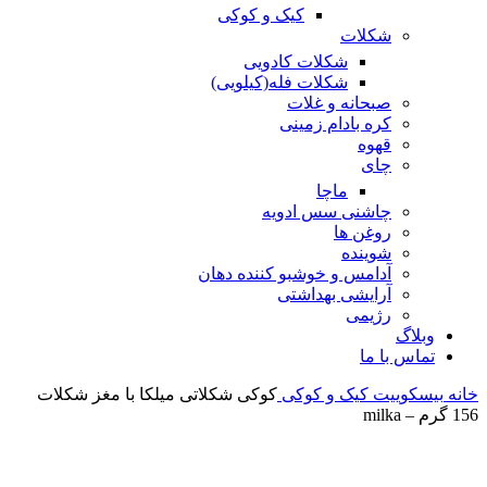
کیک و کوکی
شکلات
شکلات کادویی
شکلات فله(کیلویی)
صبحانه و غلات
کره بادام زمینی
قهوه
چای
ماچا
چاشنی سس ادویه
روغن ها
شوینده
آدامس و خوشبو کننده دهان
آرایشی بهداشتی
رژیمی
وبلاگ
تماس با ما
خانه
بیسکوییت
کیک و کوکی
کوکی شکلاتی میلکا با مغز شکلات
156 گرم – milka