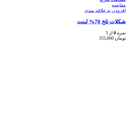
مقایسه
افزودن به علاقه مندی
شکلات تلخ 70% لینت
نمره
0
از 5
تومان
355,000