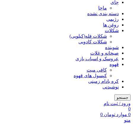
چای
ماچا
دسته بندی نشده
رژیمی
روغن ها
شکلات
شکلات فله(کیلویی)
شکلات کادویی
شوینده
صبحانه و غلات
عروسک و اسباب بازی
قهوه
کافی میت
کپسول های قهوه
کره بادام زمینی
نوشیدنی
جستجو
ورود / ثبت نام
0
0
موارد
تومان
0
منو