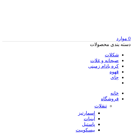
0
موارد
دسته بندی محصولات
شکلات
صبحانه و غلات
کره بادام زمینی
قهوه
چای
خانه
فروشگاه
تنقلات
اسمارتیز
آبنبات
پاستیل
بیسکوییت