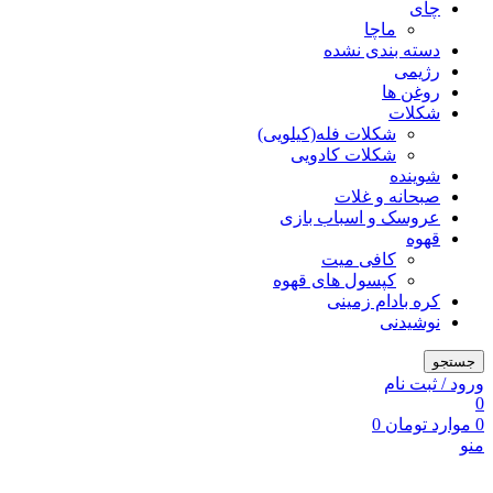
چای
ماچا
دسته بندی نشده
رژیمی
روغن ها
شکلات
شکلات فله(کیلویی)
شکلات کادویی
شوینده
صبحانه و غلات
عروسک و اسباب بازی
قهوه
کافی میت
کپسول های قهوه
کره بادام زمینی
نوشیدنی
جستجو
ورود / ثبت نام
0
0
موارد
تومان
0
منو