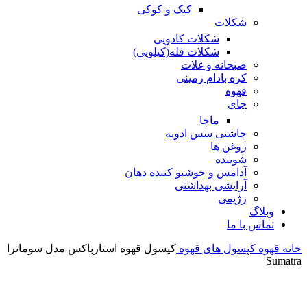
کیک و کوکی
شکلات
شکلات کادویی
شکلات فله(کیلویی)
صبحانه و غلات
کره بادام زمینی
قهوه
چای
ماچا
چاشنی سس ادویه
روغن ها
شوینده
آدامس و خوشبو کننده دهان
آرایشی بهداشتی
رژیمی
وبلاگ
تماس با ما
خانه
قهوه
کپسول های قهوه
کپسول قهوه استارباکس مدل سوماترا
Sumatra